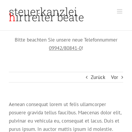
Zum
steuerkanzlei
Inhalt
h
irtreiter beate
springen
Bitte beachten Sie unsere neue Telefonnummer
09942/80841-0
!
Zurück
Vor
Aenean consequat lorem ut felis ullamcorper
posuere gravida tellus faucibus. Maecenas dolor elit,
pulvinar eu vehicula eu, consequat et lacus. Duis et
purus ipsum. In auctor mattis ipsum id molestie.