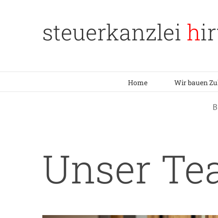
Zum
Inhalt
steuerkanzlei
h
i
springen
Home
Wir bauen Zu
B
Unser T