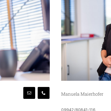
Manuela Maierhofer
09942/80841-116