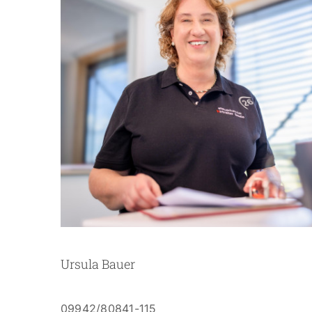
Ursula Bauer
09942/80841-115